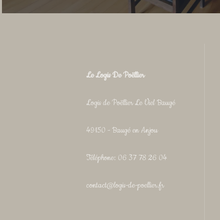
Le Logis De Poëllier
Logis de Poëllier Le Viel Baugé
49150 - Baugé en Anjou
Téléphone: 06 37 78 26 04
contact@logis-de-poellier.fr