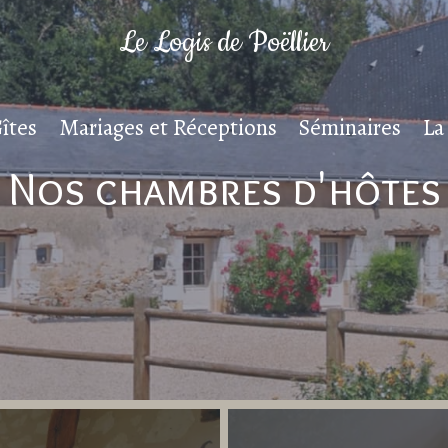
Le Logis de Poëllier
îtes
Mariages et Réceptions
Séminaires
La
Nos chambres d'hôtes