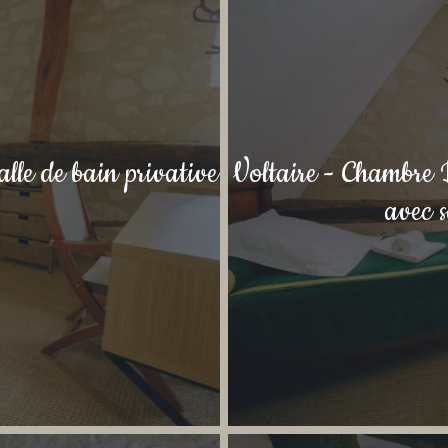
le de bain privative
Voltaire - Chambre D
avec s