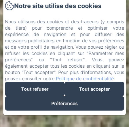
Notre site utilise des cookies
Nous utilisons des cookies et des traceurs (y compris
de tiers) pour comprendre et optimiser votre
expérience de navigation et pour diffuser des
messages publicitaires en fonction de vos préférences
et de votre profil de navigation. Vous pouvez régler ou
refuser les cookies en cliquant sur "Paramétrer mes
préférences" ou "Tout refuser". Vous pouvez
également accepter tous les cookies en cliquant sur le
bouton "Tout accepter". Pour plus d'informations, vous
pouvez consulter notre
Politique de confidentialité
.
Tout refuser
Tout accepter
Préférences